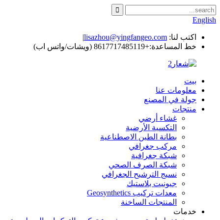
English
اكتب لنا:
lisazhou@yingfangeo.com
|
خط المساعدة:
+8617717485119 (ويشات/واتس اب)
بيت
معلومات عنا
جولة في المصنع
منتجات
غشاء أرضي
التكسية الأرضية
بطانة الطين الاصطناعية
مركب جغرافي
شبكة جغرافية
شبكة الصرف الصحي
نسيج الترشيح الجغرافي
جيونيت بلاستيك
معدات تركيب Geosynthetics
المنتجات الساخنة
خدمات