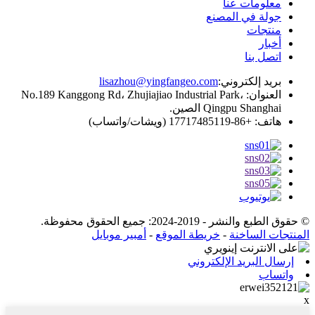
معلومات عنا
جولة في المصنع
منتجات
أخبار
اتصل بنا
بريد إلكتروني:
lisazhou@yingfangeo.com
العنوان: No.189 Kanggong Rd، Zhujiajiao Industrial Park،
Qingpu Shanghai الصين.
هاتف: +86-17717485119 (ويشات/واتساب)
© حقوق الطبع والنشر - 2019-2024: جميع الحقوق محفوظة.
المنتجات الساخنة
-
خريطة الموقع
-
أمبير موبايل
إرسال البريد الإلكتروني
واتساب
x