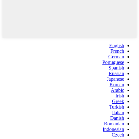
English
French
German
Portuguese
Spanish
Russian
Japanese
Korean
Arabic
Irish
Greek
Turkish
Italian
Danish
Romanian
Indonesian
Czech