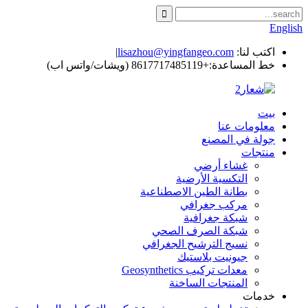
English
اكتب لنا:
lisazhou@yingfangeo.com
|
خط المساعدة:
+8617717485119 (ويشات/واتس اب)
بيت
معلومات عنا
جولة في المصنع
منتجات
غشاء أرضي
التكسية الأرضية
بطانة الطين الاصطناعية
مركب جغرافي
شبكة جغرافية
شبكة الصرف الصحي
نسيج الترشيح الجغرافي
جيونيت بلاستيك
معدات تركيب Geosynthetics
المنتجات الساخنة
خدمات