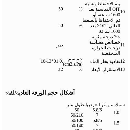
يتم الاحتفاظ بنسبة
50
%
OIT القياسية بعد
10
1600 ساعة، أو
تم الاحتفاظ بالضغط
50
%
العالي OIT٪ بعد
1600 ساعة
-70 درجة مئوية
خصائص هشاشة
11
يمر
درجات الحرارة
المنخفضة
جم.سم
.01.0*10-13
12
نفاذية بخار الماء
(cm2.s.Pa)
±2
%
13
الاستقرار الأبعاد
أشكال حجم الورقة العادية/لفة:
سمك مم
متر العرض
الطول متر
50
5.8/6
1.0
50/210
7
50/100
5.8/6
1.5
50/140
7