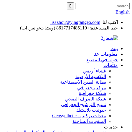
English
اكتب لنا:
lisazhou@yingfangeo.com
|
خط المساعدة:
+8617717485119 (ويشات/واتس اب)
بيت
معلومات عنا
جولة في المصنع
منتجات
غشاء أرضي
التكسية الأرضية
بطانة الطين الاصطناعية
مركب جغرافي
شبكة جغرافية
شبكة الصرف الصحي
نسيج الترشيح الجغرافي
جيونيت بلاستيك
معدات تركيب Geosynthetics
المنتجات الساخنة
خدمات