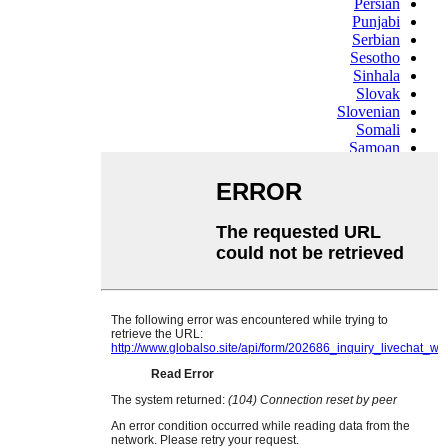
Persian
Punjabi
Serbian
Sesotho
Sinhala
Slovak
Slovenian
Somali
Samoan
Scots Gaelic
Shona
Sindhi
Sundanese
Swahili
Tajik
Tamil
Telugu
Thai
Ukrainian
Urdu
Uzbek
Vietnamese
Welsh
Xhosa
Yiddish