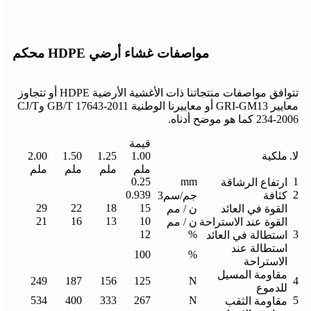
مواصفات غشاء أرضي HDPE محكم
تتوافق مواصفات منتجاتنا ذات الأغشية الأرضية HDPE أو تتجاوز
معايير GRI-GM13 أو معاييرنا الوطنية GB/T 17643-2011 وCJ/T
234-2006 كما هو موضح أدناه.
قيمة
لا.
ملكية
1.00
1.25
1.50
2.00
ملم
ملم
ملم
ملم
0.25
mm
1
ارتفاع الرشاقة
0.939
2
كثافة
جم/سم3
29
22
18
15
القوة في العائد
ن / مم
21
16
13
10
القوة عند الاستراحة
ن / مم
12
%
3
استطالة في العائد
استطالة عند
100
%
الاستراحة
مقاومة المسيل
249
187
156
125
N
4
للدموع
534
400
333
267
N
5
مقاومة الثقب