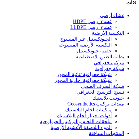
فئات
غشاء أرضي
غشاء أرضي HDPE
غشاء أرضي LLDPE
التكسية الأرضية
الجيوتكستيل غير المنسوج
التكسية الأرضية المنسوجة
حقيبة جيوتكستيل
بطانة الطين الاصطناعية
مركب جغرافي
شبكة جغرافية
شبكة جغرافية ثنائية المحور
شبكة جغرافية أحادية المحور
شبكة الصرف الصحي
نسيج الترشيح الجغرافي
جيونيت بلاستيك
معدات تركيب Geosynthetics
ماكينات لحام البلاستيك
أدوات اختبار لحام البلاستيك
ملحقات اللحام والتركيب الجيولوجية
المواد اللاصقة الأغشية الأرضية
المنتجات الساخنة