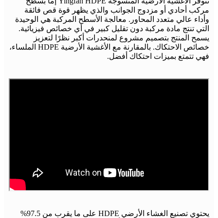
تتوفر الأغشية الأرضية المنسوجة Yingfan HDPE إما بسطح
مركب أحادي أو مزدوج الجوانب والذي يظهر قوة قص فائقة
وأداء عالي متعدد المحاور. معالجة الأسطح المركبة هي الوحيدة
التي تنتج مادة مركبة دون تقليل كبير في أي خصائص فيزيائية.
يسمح المنتج بتصميم مشروع لمنحدرات أكبر نظرًا لتعزيز
خصائص الاحتكاك. بالمقارنة مع الأغشية الأرضية HDPE الملساء،
فهي تتمتع بميزات احتكاك أفضل.
يحتوي تصنيع الغشاء الأرضي HDPE على ما يقرب من 97.5%