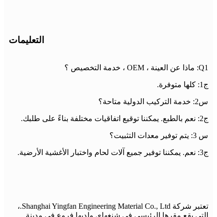
التعليمات
Q1: ماذا عن العينة ، OEM ، خدمة التخصيص ؟
ج1: كلها متوفرة.
س2: خدمة التركيب الدولية متاحة؟
ج2: نعم بالطبع. يمكننا توقيع اتفاقيات مختلفة بناءً على طلبك.
س 3: يتم توفير معدات التثبيت؟
ج3: نعم. يمكننا توفير جميع آلات لحام واختبار الأغشية الأرضية.
تعتبر شركة Shanghai Yingfan Engineering Material Co., Ltd.،
التي يقع مقرها الرئيسي في شنغهاي ولديها فروع في مدينة