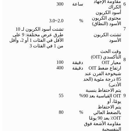
مقاومة الإجهاد
6
ساعة
300
الكراك
أسود الكربون
محتوى الكربون
2.0~3.0
%
الأسود (النطاق)
7
تشتت أسود الكربون لـ 10
تشتت الكربون
طرق عرض مختلفة: 9 على
الأسود
الأقل في الفئات 1 أو 2، وأقل
من 1 في الفئات 3
وقت الحث
التأكسدي (OIT)
8
100
معيار OIT
دقيقة
400
ارتفاع ضغط OIT
دقيقة
شيخوخة الفرن عند
85 درجة مئوية (الحد
الأدنى)
يتم الاحتفاظ بنسبة
55
%
9
OIT القياسية بعد 90
يومًا، أو
يتم الاحتفاظ
80
%
بالضغط العالي
OIT٪ بعد 90 يومًا
مقاومة الأشعة فوق
البنفسجية