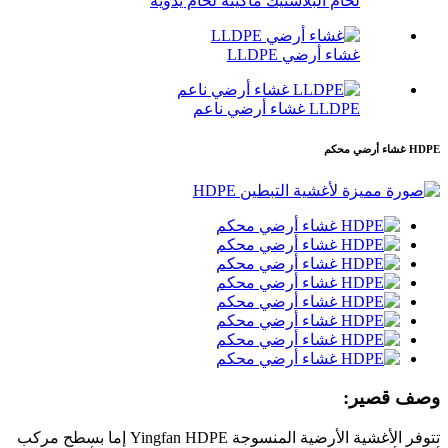
لحام البلاستيك ماكينة لحام يدوية
غشاء أرضي LLDPE
LLDPE غشاء أرضي ناعم
HDPE غشاء أرضي محكم
وصف قصير:
تتوفر الأغشية الأرضية المنسوجة Yingfan HDPE إما بسطح مركب