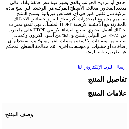
أحادي أو مزدوج الجوانب والذي يظهر قوة قص فائقة وأداء عالي
متعدد المحاور. معالجة الأسطح المركبة هي الوحيدة التي تنتج مادة
مركبة دون تقليل كبير في أي خصائص فيزيائية. يسمح المنتج
بتصميم مشروع لمنحدرات أكبر نظرًا لتعزيز خصائص الاحتكاك.
بالمقارنة مع الأغشية الأرضية HDPE الملساء، فهي تتمتع بميزات
احتكاك أفضل. يحتوي تصنيع الغشاء الأرضي HDPE على ما يقرب
من 97.5% من البولي إيثيلين و2.5% من أسود الكربون وكميات
ضئيلة من مضادات الأكسدة ومثبتات الحرارة، ولا يتم استخدام أي
إضافات أو حشوات أو موسعات أخرى. تتم معالجة السطح المحكم
عن طريق نظام الرش.
إرسال البريد الإلكتروني لنا
تفاصيل المنتج
علامات المنتج
وصف المنتج